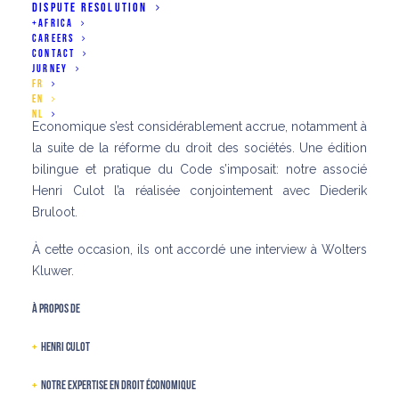
DISPUTE RESOLUTION
+AFRICA
CAREERS
CONTACT
JURNEY
FR
EN
Depuis 2018, l’importance du Code de Droit
NL
Economique s’est considérablement accrue, notamment à
la suite de la réforme du droit des sociétés. Une édition
bilingue et pratique du Code s’imposait: notre associé
Henri Culot l’a réalisée conjointement avec Diederik
Bruloot.
À cette occasion, ils ont accordé une
interview à Wolters
Kluwer
.
À propos de
+
Henri Culot
+
Notre expertise en droit économique