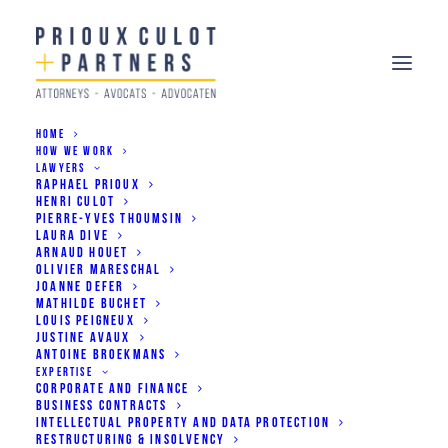
HOME
HOW WE WORK
LAWYERS
RAPHAEL PRIOUX
HENRI CULOT
PIERRE-YVES THOUMSIN
Henri Culot publie une édition
LAURA DIVE
ARNAUD HOUET
bilingue du Code de droit
OLIVIER MARESCHAL
JOANNE DEFER
économique
MATHILDE BUCHET
LOUIS PEIGNEUX
JUSTINE AVAUX
ANTOINE BROEKMANS
14/01/2020
EXPERTISE
CORPORATE AND FINANCE
BUSINESS CONTRACTS
INTELLECTUAL PROPERTY AND DATA PROTECTION
RESTRUCTURING & INSOLVENCY