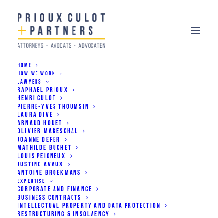
HOME
HOW WE WORK
LAWYERS
RAPHAEL PRIOUX
HENRI CULOT
PIERRE-YVES THOUMSIN
Pierre-Yves Thoumsin reconnu
LAURA DIVE
ARNAUD HOUET
comme expert par le SPF
OLIVIER MARESCHAL
JOANNE DEFER
Economie
MATHILDE BUCHET
LOUIS PEIGNEUX
JUSTINE AVAUX
ANTOINE BROEKMANS
24/09/2025
EXPERTISE
CORPORATE AND FINANCE
BUSINESS CONTRACTS
INTELLECTUAL PROPERTY AND DATA PROTECTION
RESTRUCTURING & INSOLVENCY