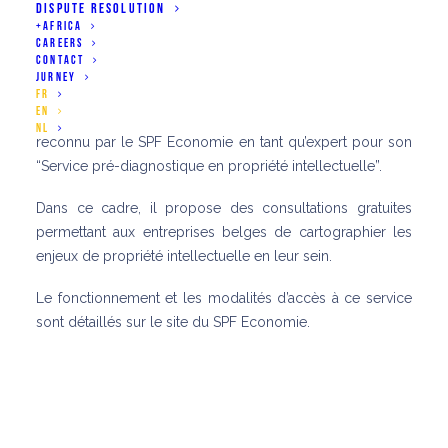
DISPUTE RESOLUTION
+AFRICA
CAREERS
CONTACT
JURNEY
FR
EN
Notre associé Pierre-Yves Thoumsin a récemment été
NL
reconnu par le SPF Economie en tant qu’expert pour son
“Service pré-diagnostique en propriété intellectuelle”.
Dans ce cadre, il propose des consultations gratuites
permettant aux entreprises belges de cartographier les
enjeux de propriété intellectuelle en leur sein.
Le fonctionnement et les modalités d’accès à ce service
sont détaillés sur le site du SPF Economie.